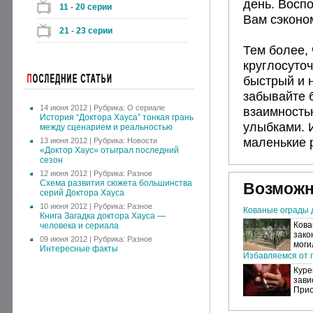
день. Воспо
11 - 20 серии
Вам сэконом
21 - 23 серии
Тем более,
круглосуто
быстрый и 
забывайте 
14 июня 2012 | Рубрика:
О сериале
взаимность
История “Доктора Хауса” тонкая грань
улыбками. И
между сценарием и реальностью
маленькие 
13 июня 2012 | Рубрика:
Новости
«Доктор Хаус» отыграл последний
сезон
12 июня 2012 | Рубрика:
Разное
Схема развития сюжета большинства
Возможн
серий Доктора Хауса
10 июня 2012 | Рубрика:
Разное
Кованые ограды 
Книга Загадка доктора Хауса —
Кова
человека и сериала
зако
09 июня 2012 | Рубрика:
Разное
моги
Интересные факты
Избавляемся от п
Куре
зави
Прио