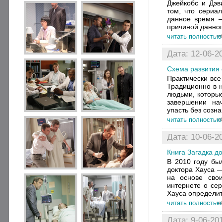
Джейкобс и Дэв
том, что сериал
данное время –
причиной данног
читать полностью
Дата: 12-06-20
Схема развития 
Практически все
Традиционно в н
людьми, которые
завершении на
упасть без созна
читать полностью
Дата: 10-06-2
Книга Загадка д
В 2010 году бы
доктора Хауса —
на основе сво
интернете о сер
Хауса определить
читать полностью
Дата: 9-06-201