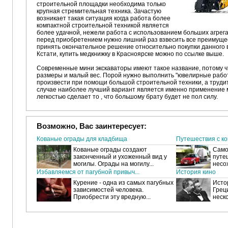
строительной площадки необходима только
крупная стремительная техника. Зачастую
возникает такая ситуация когда работа более
компактной строительной техникой является
более удачной, нежели работа с использованием больших агрега
перед приобретением нужно лишний раз взвесить все преимущест
принять окончательное решение относительно покупки данного 
Кстати, купить медкнижку в Красноярске можно по ссылке выше.
Современные мини экскаваторы имеют такое название, потому 
размеры и малый вес. Порой нужно выполнить "ювелирные рабо
произвести при помощи большой строительной техники, а трудит
случае наиболее лучший вариант является именно применение м
легкостью сделает то , что большому брату будет не пол силу.
Возможно, Вас заинтересует:
Кованые ограды для кладбища
Путешествия с к
Кованые ограды создают
Само
законченный и ухоженный вид у
путе
могилы. Ограды на могилу...
несох
Избавляемся от пагубной привыч...
История кино
Курение - одна из самых пагубных
Исто
зависимостей человека.
Греци
Приобрести эту вредную...
неско