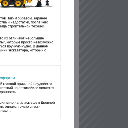
тов. Таким образом, заранее
ва и недостатки, после чего
вида строительной техники.
что их отличают небольшие
ты", которые просто невозможно
ься вручную нудно. В данном
ини экскаватора, который с
омфортом
й главной причиной неудобства
шествий на автомобиле является
ранность...
рия кино началась еще в Древней
и, однако, только спустя
лько ...