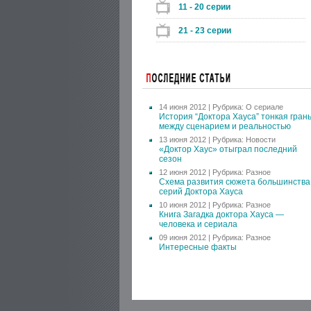
11 - 20 серии
21 - 23 серии
14 июня 2012 | Рубрика:
О сериале
История “Доктора Хауса” тонкая гран
между сценарием и реальностью
13 июня 2012 | Рубрика:
Новости
«Доктор Хаус» отыграл последний
сезон
12 июня 2012 | Рубрика:
Разное
Схема развития сюжета большинства
серий Доктора Хауса
10 июня 2012 | Рубрика:
Разное
Книга Загадка доктора Хауса —
человека и сериала
09 июня 2012 | Рубрика:
Разное
Интересные факты