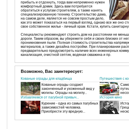
прибыть и отдохнуть, тогда вам непременно нужен
комфортный домик. Здесь вам потребуется
обратиться к услугам строителям, а также нанять
специализированную технику. Строительство дама,
на самом деле, является не совсем простым дело,
как это может показаться на первый взгляд, однако все же оно с
свое собственное жилье - личный храм. Кстати, купить санитарн
Специалисты рекомендуют строить дом на расстоянии не меньше
дороги. Таким образом, вы убережете себя и своих близких от не
проникновения пыли. Полная стоимость строительства напряму
материалов, а также дизайна постройки. При планировании рас
предварительно предусмотреть наличие всех инженерных коммун
канализация, очистной септик, водяная скважина и пр.
Возможно, Вас заинтересует:
Кованые ограды для кладбища
Путешествия с к
Кованые ограды создают
Само
законченный и ухоженный вид у
путе
могилы. Ограды на могилу...
несох
Избавляемся от пагубной привыч...
История кино
Курение - одна из самых пагубных
Исто
зависимостей человека.
Греци
Приобрести эту вредную...
неско