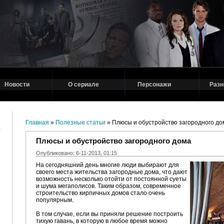
Новости
О сериале
Персонажи
Разн
Главная
»
Полезные статьи
» Плюсы и обустройство загородного до
Плюсы и обустройство загородного дома
Опубликовано: 6-11-2013, 01:15
На сегодняшний день многие люди выбирают для
своего места жительства загородные дома, что дают
возможность несколько отойти от постоянной суеты
и шума мегаполисов. Таким образом, современное
строительство кирпичных домов стало очень
популярным.
В том случае, если вы приняли решение построить
тихую гавань, в которую в любое время можно