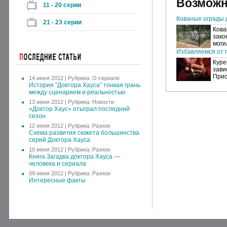
Возможн
11 - 20 серии
Кованые ограды 
21 - 23 серии
Кова
зако
моги
Избавляемся от п
Куре
зави
Прио
14 июня 2012 | Рубрика:
О сериале
История “Доктора Хауса” тонкая грань
между сценарием и реальностью
13 июня 2012 | Рубрика:
Новости
«Доктор Хаус» отыграл последний
сезон
12 июня 2012 | Рубрика:
Разное
Схема развития сюжета большинства
серий Доктора Хауса
10 июня 2012 | Рубрика:
Разное
Книга Загадка доктора Хауса —
человека и сериала
09 июня 2012 | Рубрика:
Разное
Интересные факты