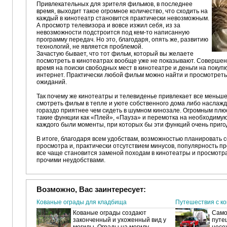
Привлекательных для зрителя фильмов, в последнее
время, выходит такое огромное количество, что сходить на
каждый в кинотеатр становится практически невозможным.
А просмотр телевизора и вовсе изжил себя, из за
невозможности подстроится под кем-то написанную
программу передач. Но это, благодаря, опять же, развитию
технологий, не является проблемой.
Зачастую бывает, что тот фильм, который вы желаете
посмотреть в кинотеатрах вообще уже не показывают. Совершен
время на поиски свободных мест в кинотеатре и деньги на покупк
интернет. Практически любой фильм можно найти и просмотреть, 
ожиданий.
Так почему же кинотеатры и телевиденье привлекает все меньше
смотреть фильм в тепле и уюте собственного дома либо наслаж
гораздо приятнее чем сидеть в шумном кинозале. Огромным пл
такие функции как «Плей», «Пауза» и перемотка на необходимую 
каждого были моменты, при которых бы эти функций очень приго
В итоге, благодаря всем удобствам, возможностью планировать 
просмотра и, практически отсутствием минусов, популярность п
все чаще становится заменой походам в кинотеатры и просмотра
прочими неудобствами.
Возможно, Вас заинтересует:
Кованые ограды для кладбища
Путешествия с к
Кованые ограды создают
Само
законченный и ухоженный вид у
путе