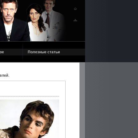
ое
Полезные статьи
елей.