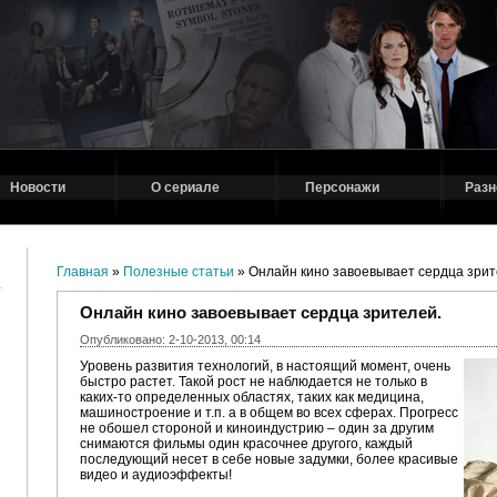
Новости
О сериале
Персонажи
Разн
Главная
»
Полезные статьи
» Онлайн кино завоевывает сердца зрит
Онлайн кино завоевывает сердца зрителей.
Опубликовано: 2-10-2013, 00:14
Уровень развития технологий, в настоящий момент, очень
быстро растет. Такой рост не наблюдается не только в
каких-то определенных областях, таких как медицина,
машиностроение и т.п. а в общем во всех сферах. Прогресс
не обошел стороной и киноиндустрию – один за другим
снимаются фильмы один красочнее другого, каждый
последующий несет в себе новые задумки, более красивые
видео и аудиоэффекты!