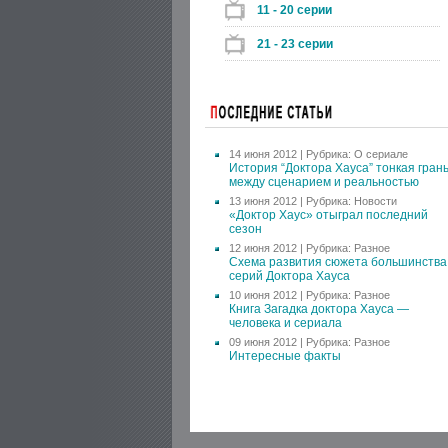
11 - 20 серии
21 - 23 серии
14 июня 2012 | Рубрика:
О сериале
История “Доктора Хауса” тонкая гран
между сценарием и реальностью
13 июня 2012 | Рубрика:
Новости
«Доктор Хаус» отыграл последний
сезон
12 июня 2012 | Рубрика:
Разное
Схема развития сюжета большинства
серий Доктора Хауса
10 июня 2012 | Рубрика:
Разное
Книга Загадка доктора Хауса —
человека и сериала
09 июня 2012 | Рубрика:
Разное
Интересные факты