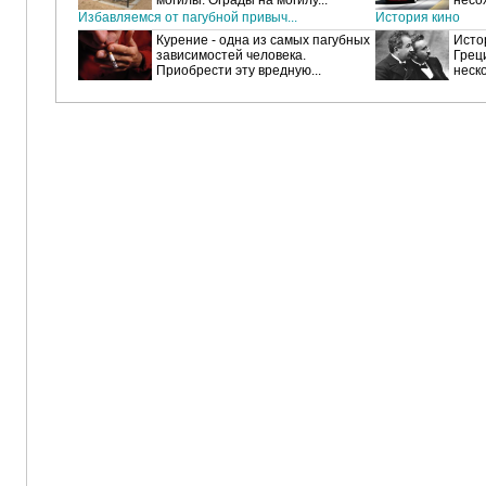
могилы. Ограды на могилу...
несох
Избавляемся от пагубной привыч...
История кино
Курение - одна из самых пагубных
Исто
зависимостей человека.
Греци
Приобрести эту вредную...
неско