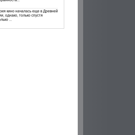
ранность...
рия кино началась еще в Древней
и, однако, только спустя
лько ...