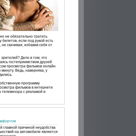
но не обязательно тратить
у билетов, если под рукой есть
не скачивая, избавив себя от
 зрителей? Дело в том, что
даясь гостеприимством друзей
юсом просмотра фильмов онлайн
минуту. Ведь, наверняка, у
дились.
собственную программу
росмотра фильмов в интернете
 телевизора с рекламой и
омфортом
й главной причиной неудобства
шествий на автомобиле является