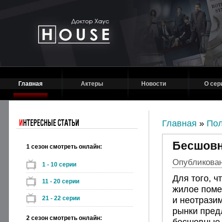
Главная
Актеры
Новости
О сер
Главная
»
Пол
Бесшовн
1 сезон смотреть онлайн:
Опубликовано
1 - 10 серии
Для того, ч
11 - 20 серии
жилое пом
21 - 22 серии
и неотрази
рынки пред
2 сезон смотреть онлайн:
бесшовные 