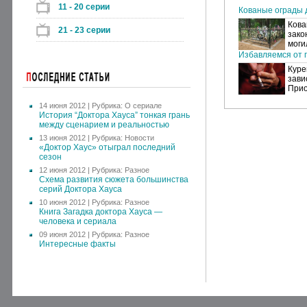
11 - 20 серии
Кованые ограды 
Кова
21 - 23 серии
зако
моги
Избавляемся от п
Куре
зави
Прио
14 июня 2012 | Рубрика:
О сериале
История “Доктора Хауса” тонкая грань
между сценарием и реальностью
13 июня 2012 | Рубрика:
Новости
«Доктор Хаус» отыграл последний
сезон
12 июня 2012 | Рубрика:
Разное
Схема развития сюжета большинства
серий Доктора Хауса
10 июня 2012 | Рубрика:
Разное
Книга Загадка доктора Хауса —
человека и сериала
09 июня 2012 | Рубрика:
Разное
Интересные факты