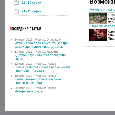
Возможн
11 - 20 серии
Кованые ограды 
21 - 23 серии
Кова
зако
моги
Избавляемся от п
Куре
зави
Прио
14 июня 2012 | Рубрика:
О сериале
История “Доктора Хауса” тонкая грань
между сценарием и реальностью
13 июня 2012 | Рубрика:
Новости
«Доктор Хаус» отыграл последний
сезон
12 июня 2012 | Рубрика:
Разное
Схема развития сюжета большинства
серий Доктора Хауса
10 июня 2012 | Рубрика:
Разное
Книга Загадка доктора Хауса —
человека и сериала
09 июня 2012 | Рубрика:
Разное
Интересные факты