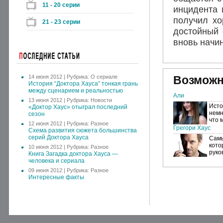
11 - 20 серии
инцидента 
получил хо
21 - 23 серии
достойный 
вновь начи
14 июня 2012 | Рубрика:
О сериале
Возможн
История “Доктора Хауса” тонкая грань
между сценарием и реальностью
Али
13 июня 2012 | Рубрика:
Новости
Исто
«Доктор Хаус» отыграл последний
немн
сезон
что 
12 июня 2012 | Рубрика:
Разное
Грегори Хаус
Схема развития сюжета большинства
серий Доктора Хауса
Самы
кото
10 июня 2012 | Рубрика:
Разное
руко
Книга Загадка доктора Хауса —
человека и сериала
09 июня 2012 | Рубрика:
Разное
Интересные факты