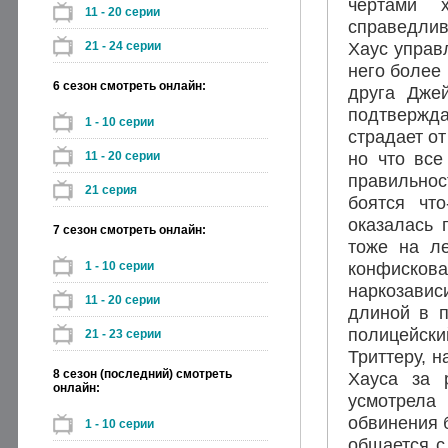
чертами х
11 - 20 серии
справедлив
Хаус управ
21 - 24 серии
него более 
6 сезон смотреть онлайн:
друга Дже
подтвержда
1 - 10 серии
страдает от
но что все
11 - 20 серии
правильно
21 серия
боятся чт
оказалась 
7 сезон смотреть онлайн:
тоже на ле
конфисков
1 - 10 серии
наркозавис
11 - 20 серии
длиной в п
полицейск
21 - 23 серии
Триттеру, н
8 сезон (последний) смотреть
Хауса за 
онлайн:
усмотрела
обвинения 
1 - 10 серии
общается с