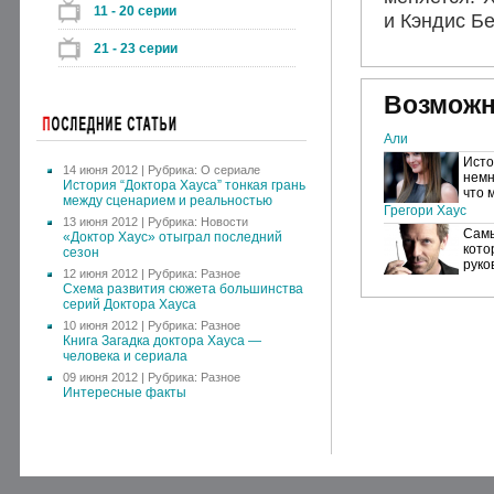
11 - 20 серии
и Кэндис Бе
21 - 23 серии
Возможн
Али
Исто
14 июня 2012 | Рубрика:
О сериале
немн
История “Доктора Хауса” тонкая грань
что 
между сценарием и реальностью
Грегори Хаус
13 июня 2012 | Рубрика:
Новости
Самы
«Доктор Хаус» отыграл последний
кото
сезон
руко
12 июня 2012 | Рубрика:
Разное
Схема развития сюжета большинства
серий Доктора Хауса
10 июня 2012 | Рубрика:
Разное
Книга Загадка доктора Хауса —
человека и сериала
09 июня 2012 | Рубрика:
Разное
Интересные факты