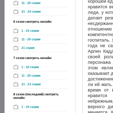
хорошей ед
11 - 20 серии
нравится в
леди, у ко
21 - 24 серии
делает рез
6 сезон смотреть онлайн:
несдержан
отношению 
1 - 10 серии
компетент
госпиталь. 
11 - 20 серии
года не с
21 серия
Арлин Кадд
своей рол
7 сезон смотреть онлайн:
персонажа 
этом явля
1 - 10 серии
оказывает д
11 - 20 серии
достижения
ли ей мать
21 - 23 серии
время от 
8 сезон (последний) смотреть
нравится
онлайн:
небрежным
верного ди
1 - 10 серии
меняется. 