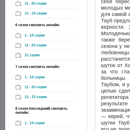
себя перес
11 - 20 серии
молодых ме
для самой ж
21 - 24 серии
Тауб предла
6 сезон смотреть онлайн:
верности.
Молоденька
1 - 10 серии
также бере
сезона у н
11 - 20 серии
любовницы
21 серия
расстанетс
шуток от Ха
7 сезон смотреть онлайн:
за что гл
больницы.
1 - 10 серии
Таубом, и у
11 - 20 серии
целью сдел
репетитора
21 - 23 серии
результат
8 сезон (последний) смотреть
экзаменаци
онлайн:
— еврей, ч
шутки Тауб
1 - 10 серии
его не заде