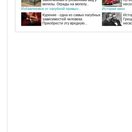
законченный и ухоженный вид у
путе
могилы. Ограды на могилу...
несох
Избавляемся от пагубной привыч...
История кино
Курение - одна из самых пагубных
Исто
зависимостей человека.
Греци
Приобрести эту вредную...
неско