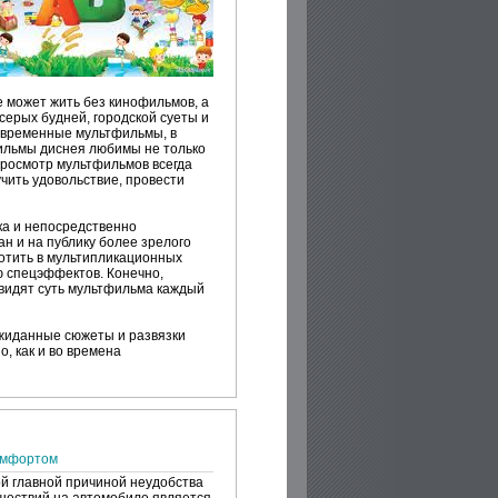
е может жить без кинофильмов, а
серых будней, городской суеты и
овременные мультфильмы, в
ильмы диснея любимы не только
просмотр мультфильмов всегда
чить удовольствие, провести
ка и непосредственно
н и на публику более зрелого
отить в мультипликационных
 спецэффектов. Конечно,
 видят суть мультфильма каждый
жиданные сюжеты и развязки
, как и во времена
омфортом
й главной причиной неудобства