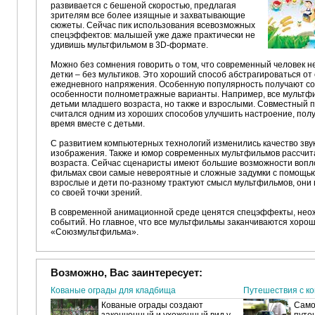
развивается с бешеной скоростью, предлагая
зрителям все более изящные и захватывающие
сюжеты. Сейчас пик использования всевозможных
спецэффектов: малышей уже даже практически не
удивишь мультфильмом в 3D-формате.
Можно без сомнения говорить о том, что современный человек н
детки – без мультиков. Это хороший способ абстрагироваться от 
ежедневного напряжения. Особенную популярность получают с
особенности полнометражные варианты. Например, все мультф
детьми младшего возраста, но также и взрослыми. Совместный 
считался одним из хороших способов улучшить настроение, полу
время вместе с детьми.
С развитием компьютерных технологий изменились качество зву
изображения. Также и юмор современных мультфильмов рассчита
возраста. Сейчас сценаристы имеют большие возможности вопл
фильмах свои самые невероятные и сложные задумки с помощью
взрослые и дети по-разному трактуют смысл мультфильмов, они
со своей точки зрений.
В современной анимационной среде ценятся спецэффекты, нео
событий. Но главное, что все мультфильмы заканчиваются хорошо
«Союзмультфильма».
Возможно, Вас заинтересует:
Кованые ограды для кладбища
Путешествия с к
Кованые ограды создают
Само