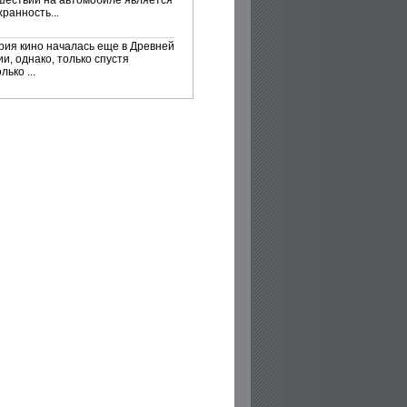
шествий на автомобиле является
ранность...
рия кино началась еще в Древней
и, однако, только спустя
лько ...