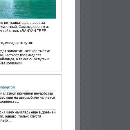
сто пятнадцать долларов за
ухместный. Самым дорогим из
дочный отель «BANYAN TREE
а одиннадцать суток.
удет заплатить четыре тысячи
сяч шестьсот восемьдесят
йланда, а также об услугах и
йте компании.
омфортом
й главной причиной неудобства
шествий на автомобиле является
ранность...
рия кино началась еще в Древней
и, однако, только спустя
лько ...