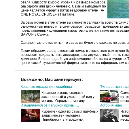
отеля, близости к морю, уровня и размера номеров
(на одного или двоих человек). Самым выгодным по
цене является курорт в пятизвездочном отеле «A-
ONE ROYAL CRUISE» в Паттайе.
За семь ночей в этом отеле вы сможете заплатить всего тысячу 
одноместный номер и тысячу семьсот семьдесят долларов за дв
представленных компанией курортов является также пятизвез
SAMUI» в Самуи.
Однако, нужно отметить, что здесь вы будете отдыхать не семь, 
Таким образом, за одноместный номер в этом отеле вам нужно б
восемьсот тридцать пять долларов, а за двухместный – пять ты
долларов. Более подробную информацию об отелях и курортах Та
ценах самой туристической фирмы смотрите на официальном са
Возможно, Вас заинтересует:
Кованые ограды для кладбища
Путешествия с к
Кованые ограды создают
Само
законченный и ухоженный вид у
путе
могилы. Ограды на могилу...
несох
Избавляемся от пагубной привыч...
История кино
Курение - одна из самых пагубных
Исто
зависимостей человека.
Греци
Приобрести эту вредную...
неско