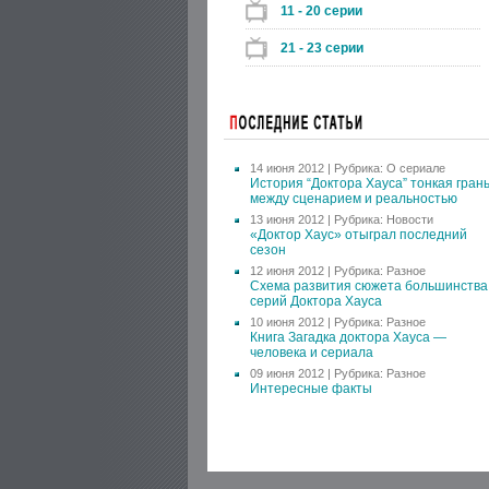
11 - 20 серии
21 - 23 серии
14 июня 2012 | Рубрика:
О сериале
История “Доктора Хауса” тонкая гран
между сценарием и реальностью
13 июня 2012 | Рубрика:
Новости
«Доктор Хаус» отыграл последний
сезон
12 июня 2012 | Рубрика:
Разное
Схема развития сюжета большинства
серий Доктора Хауса
10 июня 2012 | Рубрика:
Разное
Книга Загадка доктора Хауса —
человека и сериала
09 июня 2012 | Рубрика:
Разное
Интересные факты