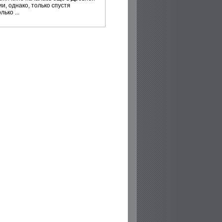
и, однако, только спустя
лько ...