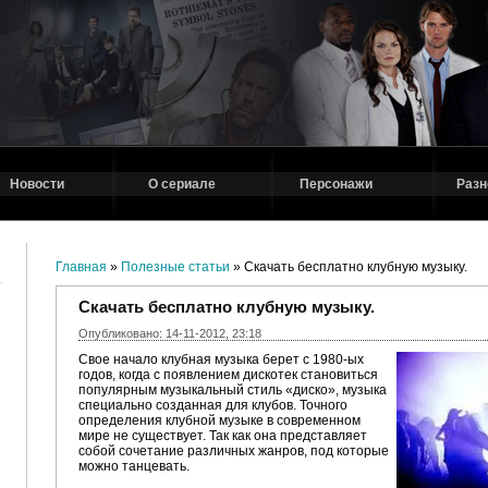
Новости
О сериале
Персонажи
Разн
Главная
»
Полезные статьи
» Скачать бесплатно клубную музыку.
Скачать бесплатно клубную музыку.
Опубликовано: 14-11-2012, 23:18
Свое начало клубная музыка берет с 1980-ых
годов, когда с появлением дискотек становиться
популярным музыкальный стиль «диско», музыка
специально созданная для клубов. Точного
определения клубной музыке в современном
мире не существует. Так как она представляет
собой сочетание различных жанров, под которые
можно танцевать.