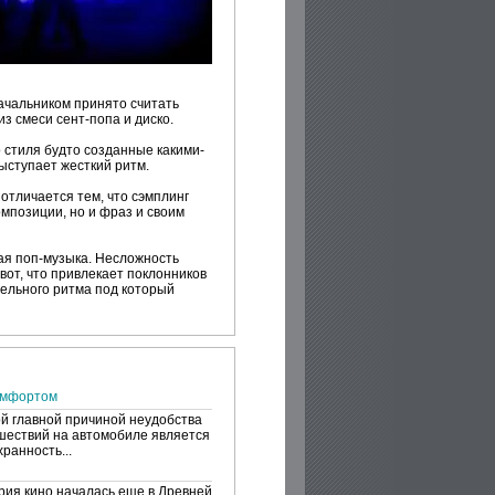
ачальником принято считать
з смеси сент-попа и диско.
о стиля будто созданные какими-
ыступает жесткий ритм.
 отличается тем, что сэмплинг
мпозиции, но и фраз и своим
ая поп-музыка. Несложность
вот, что привлекает поклонников
ательного ритма под который
омфортом
й главной причиной неудобства
шествий на автомобиле является
ранность...
рия кино началась еще в Древней