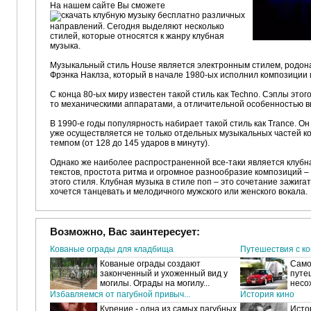
На нашем сайте Вы сможете
различных
направлений. Сегодня выделяют несколько
стилей, которые относятся к жанру клубная
музыка.
Музыкальный стиль House является электронным стилем, родон
Фрэнка Наклза, который в начале 1980-ых исполнил композиции и
С конца 80-ых миру известен такой стиль как Techno. Сэплы этог
то механическими аппаратами, а отличительной особенностью в
В 1990-е годы популярность набирает такой стиль как Trance. Он
уже осуществляется не только отдельных музыкальных частей ко
темпом (от 128 до 145 ударов в минуту).
Однако же наиболее распространенной все-таки является клубн
текстов, простота ритма и огромное разнообразие композиций – 
этого стиля. Клубная музыка в стиле поп – это сочетание зажиг
хочется танцевать и мелодичного мужского или женского вокала.
Возможно, Вас заинтересует:
Кованые ограды для кладбища
Путешествия с к
Кованые ограды создают
Само
законченный и ухоженный вид у
путе
могилы. Ограды на могилу...
несох
Избавляемся от пагубной привыч...
История кино
Курение - одна из самых пагубных
Исто