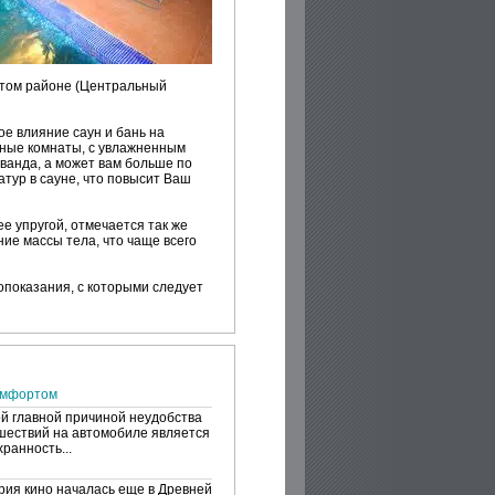
этом районе (Центральный
ое влияние саун и бань на
рные комнаты, с увлажненным
аванда, а может вам больше по
тур в сауне, что повысит Ваш
е упругой, отмечается так же
ие массы тела, что чаще всего
опоказания, с которыми следует
омфортом
й главной причиной неудобства
шествий на автомобиле является
ранность...
рия кино началась еще в Древней