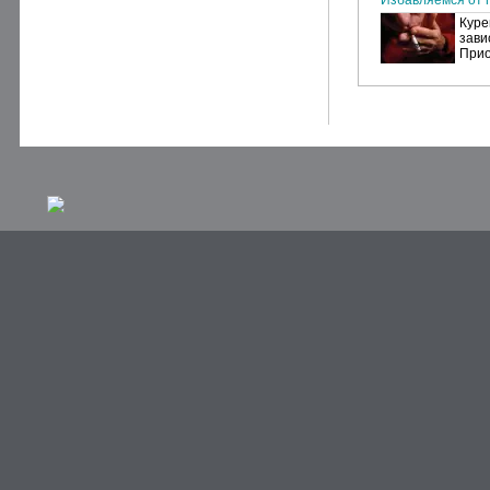
Избавляемся от п
Куре
зави
Прио