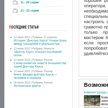
хорошей ра
11 - 20 серии
оператора.
необходимо
21 - 23 серии
специальны
настроить 
грамотно пр
только пр
мастером б
14 июня 2012 | Рубрика:
О сериале
История “Доктора Хауса” тонкая грань
если прос
между сценарием и реальностью
попробова
13 июня 2012 | Рубрика:
Новости
«Доктор Хаус» отыграл последний
удивляйтесь
сезон
12 июня 2012 | Рубрика:
Разное
Схема развития сюжета большинства
серий Доктора Хауса
10 июня 2012 | Рубрика:
Разное
Книга Загадка доктора Хауса —
человека и сериала
09 июня 2012 | Рубрика:
Разное
Возможн
Интересные факты
Кованые ограды 
Кова
зако
моги