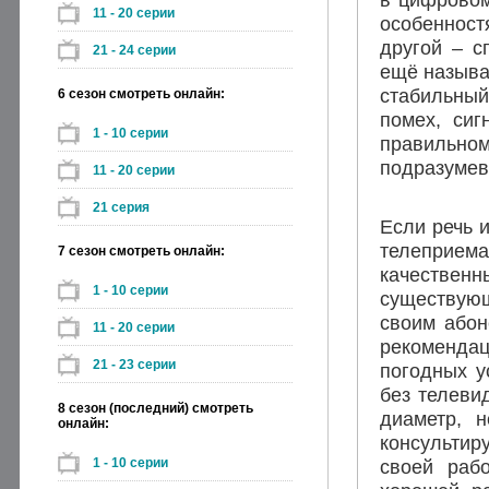
11 - 20 серии
особенност
другой – с
21 - 24 серии
ещё называ
стабильный
6 сезон смотреть онлайн:
помех, сиг
1 - 10 серии
правильн
подразумев
11 - 20 серии
21 серия
Если речь 
телеприем
7 сезон смотреть онлайн:
качестве
1 - 10 серии
существую
своим абон
11 - 20 серии
рекомендац
21 - 23 серии
погодных у
без телеви
8 сезон (последний) смотреть
диаметр, н
онлайн:
консультир
1 - 10 серии
своей раб