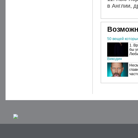
в Англии, 
Возможн
50 вещей которые
1. Вр
бы у
Люби
Викодин
Несм
глав
част