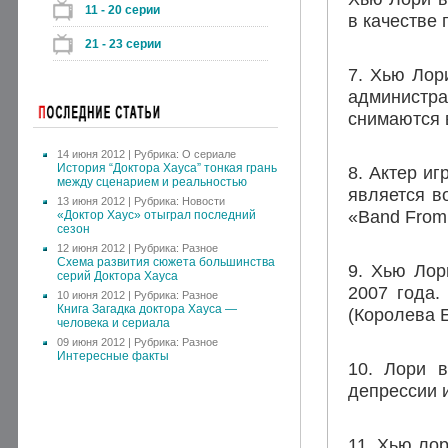
11 - 20 серии
в качестве 
21 - 23 серии
7. Хью Лор
администр
снимаются 
14 июня 2012 | Рубрика:
О сериале
История “Доктора Хауса” тонкая грань
8. Актер иг
между сценарием и реальностью
является в
13 июня 2012 | Рубрика:
Новости
«Band From
«Доктор Хаус» отыграл последний
сезон
12 июня 2012 | Рубрика:
Разное
Схема развития сюжета большинства
9. Хью Лор
серий Доктора Хауса
2007 года.
10 июня 2012 | Рубрика:
Разное
Книга Загадка доктора Хауса —
(Королева 
человека и сериала
09 июня 2012 | Рубрика:
Разное
Интересные факты
10. Лори 
депрессии 
11. Хью лор